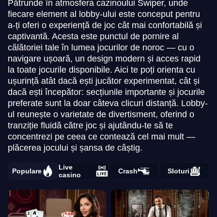
Pătrunde în atmosfera cazinoului Swiper, unde
fiecare element al lobby-ului este conceput pentru
a-ți oferi o experiență de joc cât mai confortabilă și
captivantă. Acesta este punctul de pornire al
călătoriei tale în lumea jocurilor de noroc — cu o
navigare ușoară, un design modern și acces rapid
la toate jocurile disponibile. Aici te poți orienta cu
ușurință atât dacă ești jucător experimentat, cât și
dacă ești începător: secțiunile importante și jocurile
preferate sunt la doar câteva clicuri distanță. Lobby-
ul reunește o varietate de divertisment, oferind o
tranziție fluidă către joc și ajutându-te să te
concentrezi pe ceea ce contează cel mai mult —
plăcerea jocului și șansa de câștig.
Live
Populare
Crash
Sloturi
casino