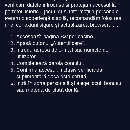
verificăm datele introduse și protejăm accesul la
portofel, istoricul jocurilor și informațiile personale.
Pentru o experiență stabilă, recomandăm folosirea
unei conexiuni sigure și actualizarea browserului.
Accesează pagina Swiper casino.
Apasă butonul „Autentificare”.
Introdu adresa de e-mail sau numele de
utilizator.
Completează parola contului.
Confirmă accesul, inclusiv verificarea
suplimentară dacă este cerută.
Intră în zona personală și alege jocul, bonusul
sau metoda de plată dorită.