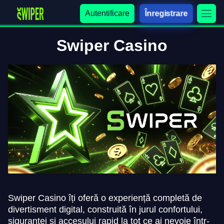
Autentificare
Înregistrare
Swiper Casino
Swiper Casino îți oferă o experiență completă de
divertisment digital, construită în jurul confortului,
siguranței și accesului rapid la tot ce ai nevoie într-