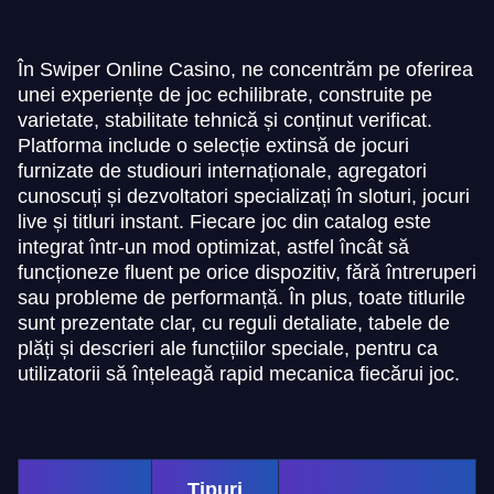
În Swiper Online Casino, ne concentrăm pe oferirea
unei experiențe de joc echilibrate, construite pe
varietate, stabilitate tehnică și conținut verificat.
Platforma include o selecție extinsă de jocuri
furnizate de studiouri internaționale, agregatori
cunoscuți și dezvoltatori specializați în sloturi, jocuri
live și titluri instant. Fiecare joc din catalog este
integrat într-un mod optimizat, astfel încât să
funcționeze fluent pe orice dispozitiv, fără întreruperi
sau probleme de performanță. În plus, toate titlurile
sunt prezentate clar, cu reguli detaliate, tabele de
plăți și descrieri ale funcțiilor speciale, pentru ca
utilizatorii să înțeleagă rapid mecanica fiecărui joc.
Tipuri