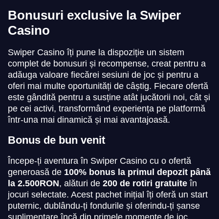
Bonusuri exclusive la Swiper
Casino
Swiper Casino îți pune la dispoziție un sistem
complet de bonusuri și recompense, creat pentru a
adăuga valoare fiecărei sesiuni de joc și pentru a
oferi mai multe oportunități de câștig. Fiecare ofertă
este gândită pentru a susține atât jucătorii noi, cât și
pe cei activi, transformând experiența pe platformă
într-una mai dinamică și mai avantajoasă.
Bonus de bun venit
Începe-ți aventura în Swiper Casino cu o ofertă
generoasă de
100% bonus la primul depozit până
la 2.500RON
, alături de
200 de rotiri gratuite
în
jocuri selectate. Acest pachet inițial îți oferă un start
puternic, dublându-ți fondurile și oferindu-ți șanse
suplimentare încă din primele momente de joc.