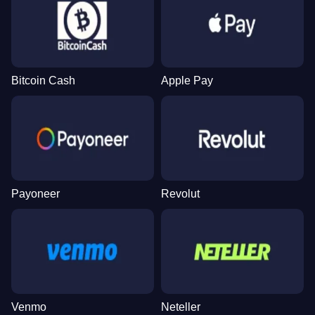
Bitcoin Cash
Apple Pay
Payoneer
Revolut
Venmo
Neteller