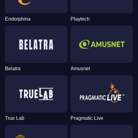
Endorphina
Playtech
Belatra
Amusnet
True Lab
Pragmatic Live