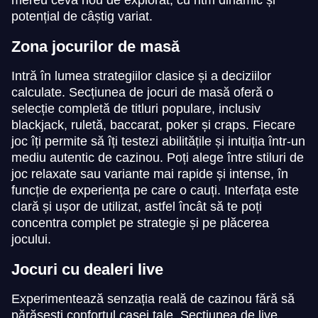
mereu ceva nou de explorat, cu ritm dinamic și
potențial de câștig variat.
Zona jocurilor de masă
Intră în lumea strategiilor clasice și a deciziilor
calculate. Secțiunea de jocuri de masă oferă o
Crazy Time
Spaceman
Gonzo’s Quest
Mega Ball
Moonshot
Sweet Bonanza
selecție completă de titluri populare, inclusiv
Evolution Gaming
Pragmatic Play
NetEnt
Evolution Gaming
SoftSwiss
Pragmatic Play
blackjack, ruletă, baccarat, poker și craps. Fiecare
joc îți permite să îți testezi abilitățile și intuiția într-un
mediu autentic de cazinou. Poți alege între stiluri de
joc relaxate sau variante mai rapide și intense, în
funcție de experiența pe care o cauți. Interfața este
clară și ușor de utilizat, astfel încât să te poți
concentra complet pe strategie și pe plăcerea
Dragon Tiger
Big Bass Crash
The Dog House
Live Baccarat
Crash
Reactoonz
jocului.
Evolution Gaming
Pragmatic Play
Pragmatic Play
Evolution Gaming
Roobet
Play’n GO
Jocuri cu dealeri live
Experimentează senzația reală de cazinou fără să
părăsești confortul casei tale. Secțiunea de live