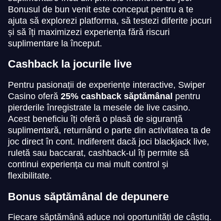
Bonusul de bun venit este conceput pentru a te
ajuta să explorezi platforma, să testezi diferite jocuri
și să îți maximizezi experiența fără riscuri
suplimentare la început.
Cashback la jocurile live
Pentru pasionații de experiențe interactive, Swiper
Casino oferă
25% cashback săptămânal
pentru
pierderile înregistrate la mesele de live casino.
Acest beneficiu îți oferă o plasă de siguranță
suplimentară, returnând o parte din activitatea ta de
joc direct în cont. Indiferent dacă joci blackjack live,
ruletă sau baccarat, cashback-ul îți permite să
continui experiența cu mai mult control și
flexibilitate.
Bonus săptămânal de depunere
Fiecare săptămână aduce noi oportunități de câștig.