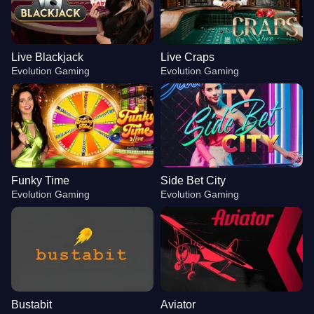
Live Blackjack
Live Craps
Evolution Gaming
Evolution Gaming
Funky Time
Side Bet City
Evolution Gaming
Evolution Gaming
Bustabit
Aviator