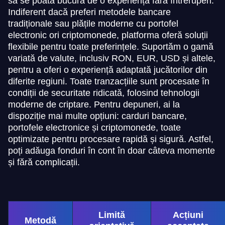
să se poată bucura de o experiență fără întreruperi.
Indiferent dacă preferi metodele bancare
tradiționale sau plățile moderne cu portofel
electronic ori criptomonede, platforma oferă soluții
flexibile pentru toate preferințele. Suportăm o gamă
variată de valute, inclusiv RON, EUR, USD și altele,
pentru a oferi o experiență adaptată jucătorilor din
diferite regiuni. Toate tranzacțiile sunt procesate în
condiții de securitate ridicată, folosind tehnologii
moderne de criptare. Pentru depuneri, ai la
dispoziție mai multe opțiuni: carduri bancare,
portofele electronice și criptomonede, toate
optimizate pentru procesare rapidă și sigură. Astfel,
poți adăuga fonduri în cont în doar câteva momente
și fără complicații.
Limită
Acțiuni
Metodă